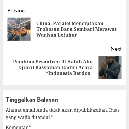
Continue
Previous
Reading
China: Paralel Menciptakan
Pre
Trobosan Baru Sembari Merawat
pos
Warisan Leluhur
Next
Pembina Pesantren RI Habib Abu
Next
Djibril Basyaiban Hadiri Acara
post:
“Indonesia Berdoa”
Tinggalkan Balasan
Alamat email Anda tidak akan dipublikasikan.
Ruas
yang wajib ditandai
*
Komentar
*