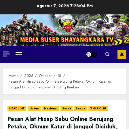
Skip
Agustus 7, 2026
7:28:05 PM
to
content
Primary
Menu
Home
2025
Oktober
18
Pesan Alat Hisap Sabu Online Berujung Petaka, Oknum Katar di
Jonggol Diciduk, Pimpinan Dituding Biarkan
HEADLINE
Hukum
Nasional
Sorot
Sosok
TNI-POLRI
Pesan Alat Hisap Sabu Online Berujung
Petaka, Oknum Katar di Jonggol Diciduk,