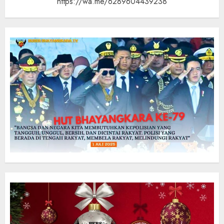
https://wa.me/6289604439238