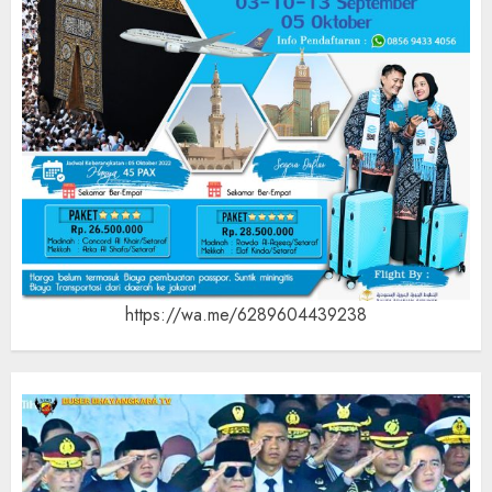
https://wa.me/6289604439238