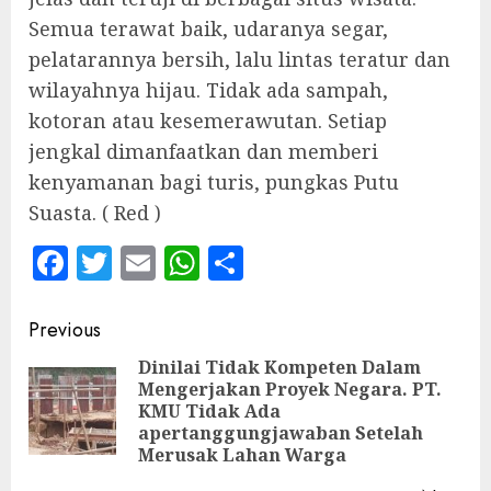
Semua terawat baik, udaranya segar,
pelatarannya bersih, lalu lintas teratur dan
wilayahnya hijau. Tidak ada sampah,
kotoran atau kesemerawutan. Setiap
jengkal dimanfaatkan dan memberi
kenyamanan bagi turis, pungkas Putu
Suasta. ( Red )
Facebook
Twitter
Email
WhatsApp
Share
Continue
Previous
Reading
Dinilai Tidak Kompeten Dalam
Mengerjakan Proyek Negara. PT.
Pre
KMU Tidak Ada
pos
apertanggungjawaban Setelah
Merusak Lahan Warga