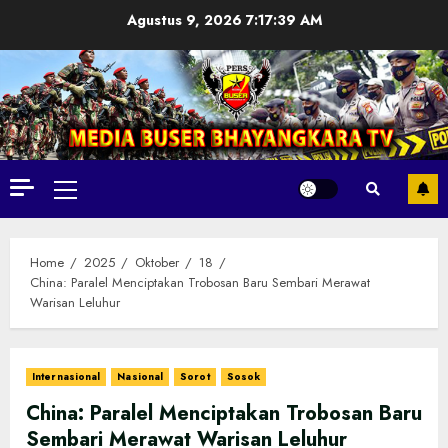
Skip
Agustus 9, 2026
7:17:41 AM
to
content
Primary
Menu
Home
2025
Oktober
18
China: Paralel Menciptakan Trobosan Baru Sembari Merawat
Warisan Leluhur
Internasional
Nasional
Sorot
Sosok
China: Paralel Menciptakan Trobosan Baru
Sembari Merawat Warisan Leluhur