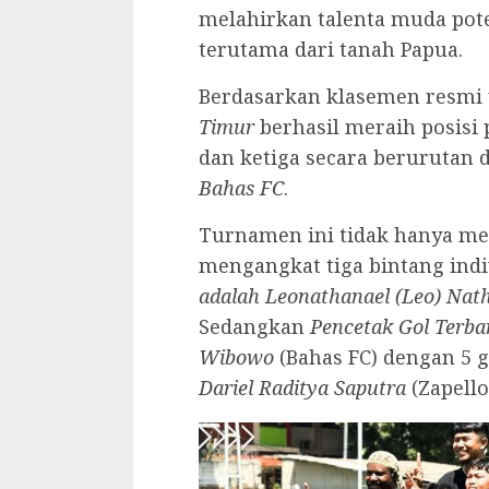
melahirkan talenta muda pote
terutama dari tanah Papua.
‎Berdasarkan klasemen resmi 
Timur
berhasil meraih posisi
dan ketiga secara berurutan 
Bahas FC
.
‎Turnamen ini tidak hanya m
mengangkat tiga bintang ind
adalah Leonathanael (Leo) Nat
Sedangkan
Pencetak Gol Terba
Wibowo
(Bahas FC) dengan 5 
Dariel Raditya Saputra
(Zapello 