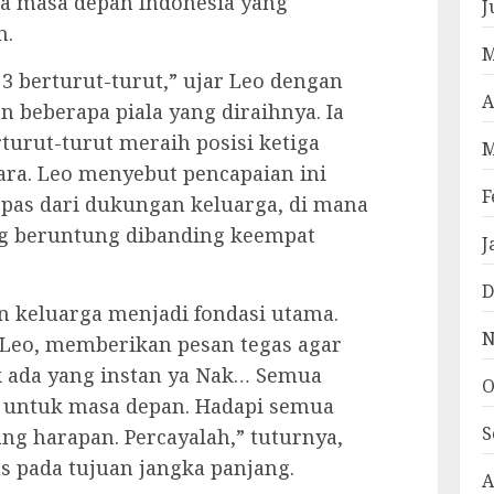
la masa depan Indonesia yang
J
n.
M
a 3 berturut-turut,” ujar Leo dengan
A
beberapa piala yang diraihnya. Ia
turut-turut meraih posisi ketiga
M
ara. Leo menyebut pencapaian ini
F
epas dari dukungan keluarga, di mana
ng beruntung dibanding keempat
J
D
an keluarga menjadi fondasi utama.
N
h Leo, memberikan pesan tegas agar
ak ada yang instan ya Nak… Semua
O
 untuk masa depan. Hadapi semua
S
ng harapan. Percayalah,” tuturnya,
 pada tujuan jangka panjang.
A