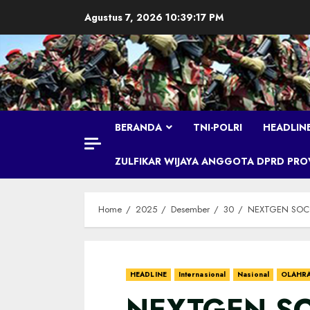
Skip
Agustus 7, 2026
10:39:18 PM
to
content
BERANDA
TNI-POLRI
HEADLIN
ZULFIKAR WIJAYA ANGGOTA DPRD PROVI
Home
2025
Desember
30
NEXTGEN SOCCER
HEADLINE
Internasional
Nasional
OLAHR
NEXTGEN S