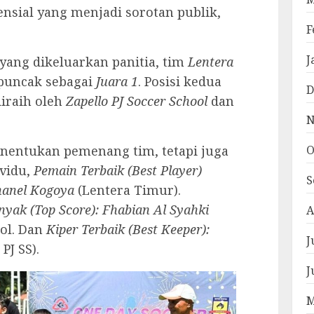
nsial yang menjadi sorotan publik,
F
J
yang dikeluarkan panitia, tim
Lentera
 puncak sebagai
Juara 1
. Posisi kedua
D
diraih oleh
Zapello PJ Soccer School
dan
N
enentukan pemenang tim, tetapi juga
O
ividu,
Pemain Terbaik (Best Player)
S
hanel Kogoya
(Lentera Timur).
nyak (Top Score): Fhabian Al Syahki
A
gol. Dan
Kiper Terbaik (Best Keeper):
J
PJ SS).
J
M