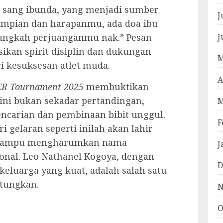
i sang ibunda, yang menjadi sumber
J
 impian dan harapanmu, ada doa ibu
angkah perjuanganmu nak.” Pesan
J
sikan spirit disiplin dan dukungan
M
i kesuksesan atlet muda.
A
R Tournament 2025
membuktikan
ini bukan sekadar pertandingan,
M
ncarian dan pembinaan bibit unggul.
F
gelaran seperti inilah akan lahir
 mampu mengharumkan nama
J
ional. Leo Nathanel Kogoya, dengan
D
keluarga yang kuat, adalah salah satu
itungkan.
N
O