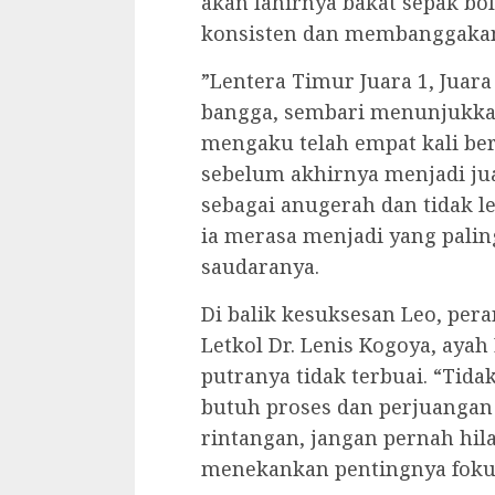
akan lahirnya bakat sepak bo
konsisten dan membanggaka
‎”Lentera Timur Juara 1, Juar
bangga, sembari menunjukkan 
mengaku telah empat kali ber
sebelum akhirnya menjadi ju
sebagai anugerah dan tidak l
ia merasa menjadi yang pali
saudaranya.
‎Di balik kesuksesan Leo, per
Letkol Dr. Lenis Kogoya, aya
putranya tidak terbuai. “Tid
butuh proses dan perjuangan
rintangan, jangan pernah hila
menekankan pentingnya fokus