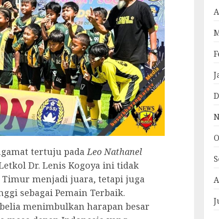
A
M
F
J
D
N
O
ngamat tertuju pada
Leo Nathanel
S
Letkol Dr. Lenis Kogoya ini tidak
Timur menjadi juara, tetapi juga
A
nggi sebagai Pemain Terbaik.
J
t belia menimbulkan harapan besar