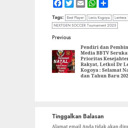
Facebook
Twitter
Email
WhatsA
Shar
Tags:
Best Player
Lenis Kogoya
Lentera 
NEXTGEN SOCCER Tournament 2025
Continue
Previous
Reading
Pendiri dan Pembi
Media BBTV Seruka
Prioritas Kesejaht
Rakyat, Letkol Dr L
Kogoya : Selamat N
dan Tahun Baru 20
Tinggalkan Balasan
Alamat email Anda tidak akan dip