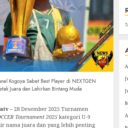
T
A
J
anel Kogoya Sabet Best Player di NEXTGEN
ak Juara dan Lahirkan Bintang Muda
J
M
atv –
28 Desember 2025 Turnamen
A
CCER Tournament 2025
kategori U-9
ir nama juara dan yang lebih penting
M