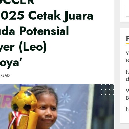
025 Cetak Juara
da Potensial
yer (Leo)
Y
oya’
B
h
 READ
s
W
B
h