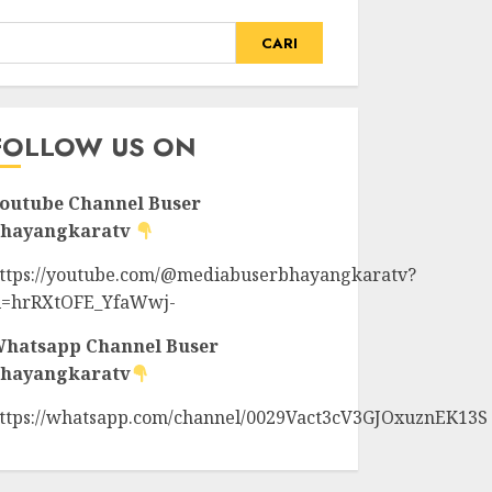
CARI
FOLLOW US ON
outube Channel
Buser
hayangkaratv
ttps://youtube.com/@mediabuserbhayangkaratv?
i=hrRXtOFE_YfaWwj-
hatsapp Channel
Buser
hayangkaratv
ttps://whatsapp.com/channel/0029Vact3cV3GJOxuznEK13S