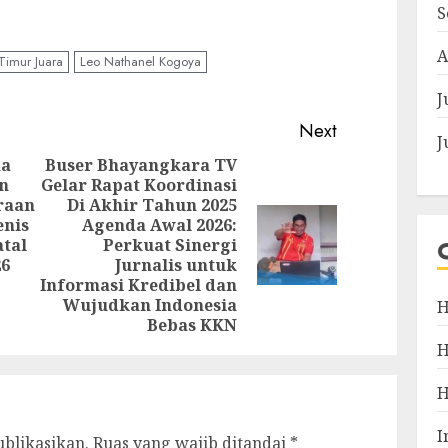
pp
e
S
A
Timur Juara
Leo Nathanel Kogoya
J
Next
J
na
Buser Bhayangkara TV
n
Gelar Rapat Koordinasi
eraan
Di Akhir Tahun 2025
Previous
enis
Agenda Awal 2026:
post:
Next
atal
Perkuat Sinergi
post:
26
Jurnalis untuk
Informasi Kredibel dan
Wujudkan Indonesia
H
Bebas KKN
I
ublikasikan.
Ruas yang wajib ditandai
*