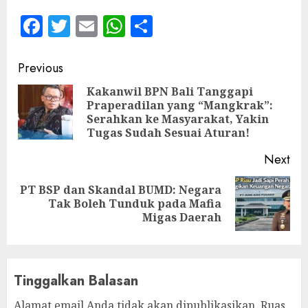
Facebook
Twitter
Email
WhatsApp
Share
Continue
Previous
Reading
Kakanwil BPN Bali Tanggapi
Praperadilan yang “Mangkrak”:
Pre
Serahkan ke Masyarakat, Yakin
pos
Tugas Sudah Sesuai Aturan!
Next
PT BSP dan Skandal BUMD: Negara
Next
Tak Boleh Tunduk pada Mafia
post:
Migas Daerah
Tinggalkan Balasan
Alamat email Anda tidak akan dipublikasikan.
Ruas