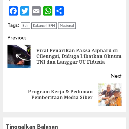
Facebook
Twitter
Email
WhatsApp
Share
Tags:
Bali
Kakanwil BPN
Nasional
Continue
Previous
Reading
Viral Penarikan Paksa Alphard di
Pre
Cileungsi, Diduga Libatkan Oknum
pos
TNI dan Langgar UU Fidusia
Next
Program Kerja & Pedoman
Next
Pemberitaan Media Siber
post:
Tinggalkan Balasan