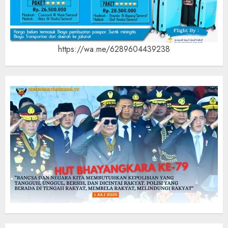
https://wa.me/6289604439238