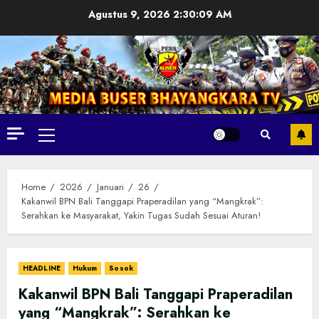
Skip
Agustus 9, 2026
2:30:10 AM
to
content
Primary
Menu
Home
2026
Januari
26
Kakanwil BPN Bali Tanggapi Praperadilan yang “Mangkrak”:
Serahkan ke Masyarakat, Yakin Tugas Sudah Sesuai Aturan!
HEADLINE
Hukum
Sosok
Kakanwil BPN Bali Tanggapi Praperadilan
yang “Mangkrak”: Serahkan ke