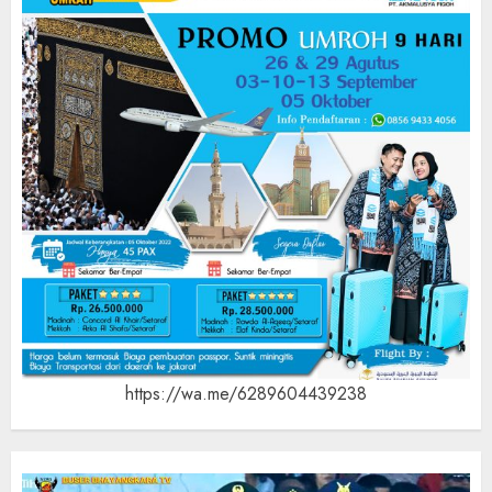
https://wa.me/6289604439238