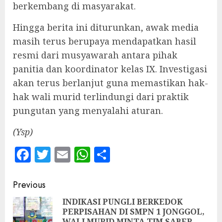
berkembang di masyarakat.
Hingga berita ini diturunkan, awak media
masih terus berupaya mendapatkan hasil
resmi dari musyawarah antara pihak
panitia dan koordinator kelas IX. Investigasi
akan terus berlanjut guna memastikan hak-
hak wali murid terlindungi dari praktik
pungutan yang menyalahi aturan.
‎(Ysp)
Facebook
Twitter
Email
WhatsApp
Share
Continue
Previous
Reading
INDIKASI PUNGLI BERKEDOK
PERPISAHAN DI SMPN 1 JONGGOL,
Pre
WALI MURID MINTA TIM SABER