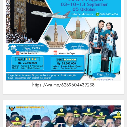
https://wa.me/6289604439238