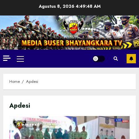
Skip
Agustus 8, 2026
4:49:49 AM
to
content
Primary
Menu
Home
Apdesi
Apdesi
3 min read