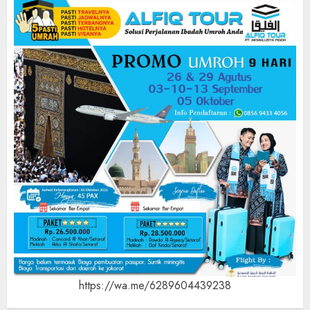
https://wa.me/6289604439238