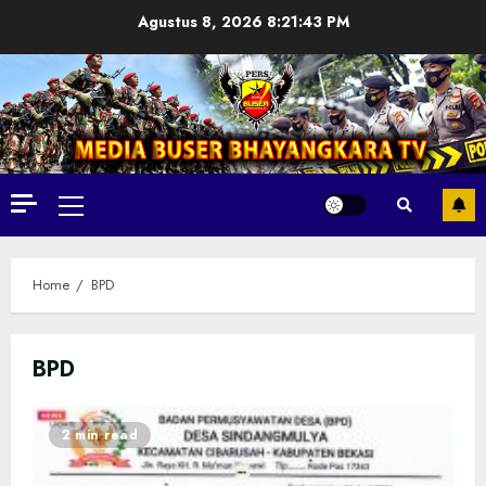
Skip
Agustus 8, 2026
8:21:44 PM
to
content
Primary
Menu
Home
BPD
BPD
2 min read