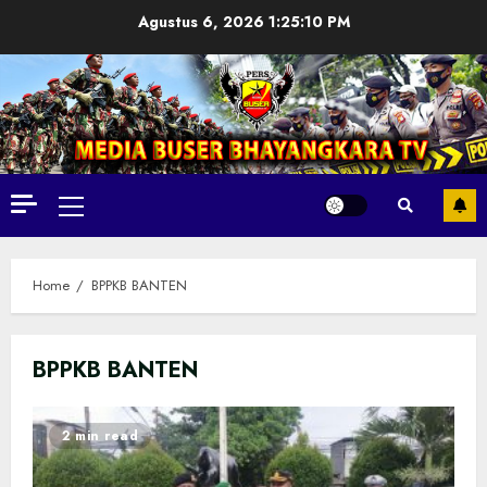
Skip
Agustus 6, 2026
1:25:11 PM
to
content
Primary
Menu
Home
BPPKB BANTEN
BPPKB BANTEN
2 min read