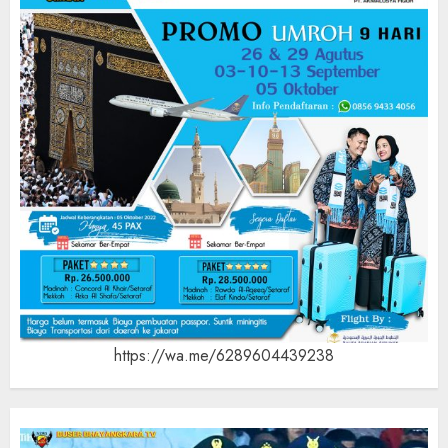
https://wa.me/6289604439238