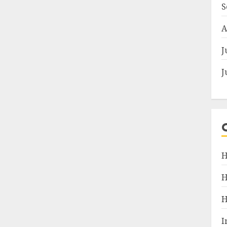
S
A
J
J
H
I