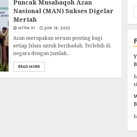
Puncak Musabaqoh Azan
Nasional (MAN) Sukses Digelar
Meriah
MTPM 01
JUNI 18, 2022
Azan merupakan seruan penting bagi
setiap Islam untuk beribadah. Terlebih di
negara dengan jumlah...
Y
B
READ MORE
h
s
W
B
h