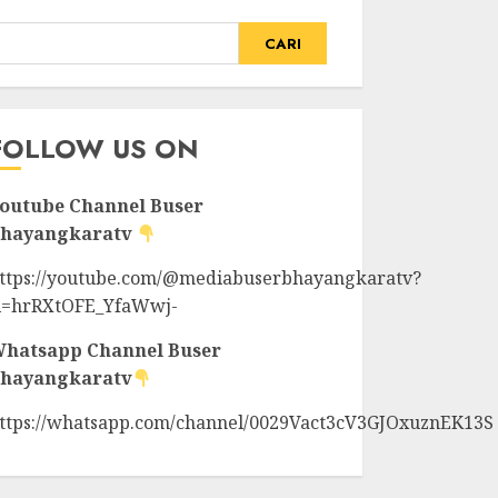
CARI
FOLLOW US ON
outube Channel
Buser
hayangkaratv
ttps://youtube.com/@mediabuserbhayangkaratv?
i=hrRXtOFE_YfaWwj-
hatsapp Channel
Buser
hayangkaratv
ttps://whatsapp.com/channel/0029Vact3cV3GJOxuznEK13S