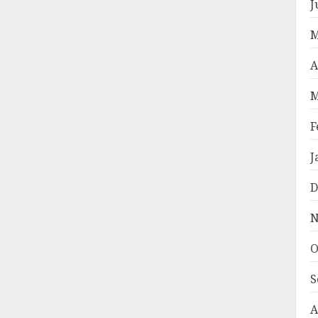
J
M
A
M
F
J
D
N
O
S
A