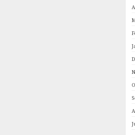
A
M
F
J
D
N
O
S
A
J