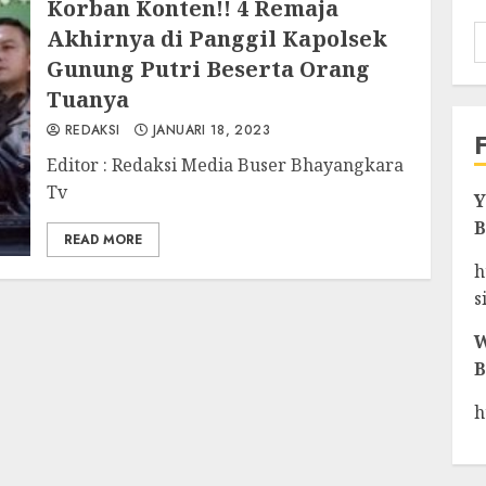
Korban Konten!! 4 Remaja
Akhirnya di Panggil Kapolsek
Gunung Putri Beserta Orang
Tuanya
REDAKSI
JANUARI 18, 2023
Editor : Redaksi Media Buser Bhayangkara
Tv
Y
B
READ MORE
h
s
W
B
h