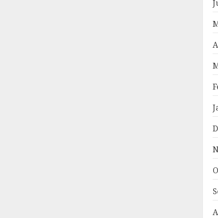
J
M
A
M
F
J
D
N
O
S
A