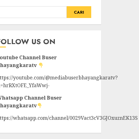
CARI
FOLLOW US ON
outube Channel
Buser
hayangkaratv
ttps://youtube.com/@mediabuserbhayangkaratv?
i=hrRXtOFE_YfaWwj-
hatsapp Channel
Buser
hayangkaratv
ttps://whatsapp.com/channel/0029Vact3cV3GJOxuznEK13S