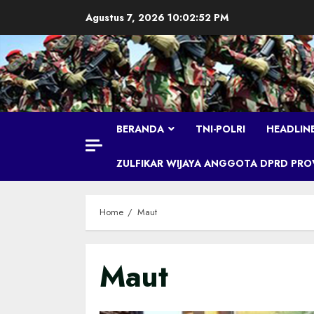
Skip
Agustus 7, 2026
10:02:53 PM
to
content
BERANDA
TNI-POLRI
HEADLIN
ZULFIKAR WIJAYA ANGGOTA DPRD PROVI
Home
Maut
Maut