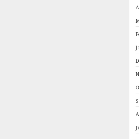
A
M
F
J
D
N
O
S
A
J