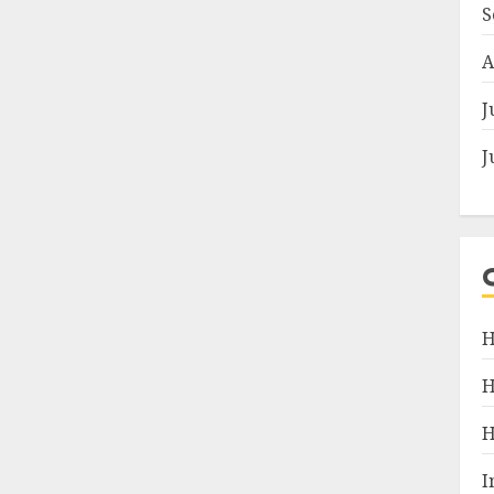
S
A
J
J
H
I