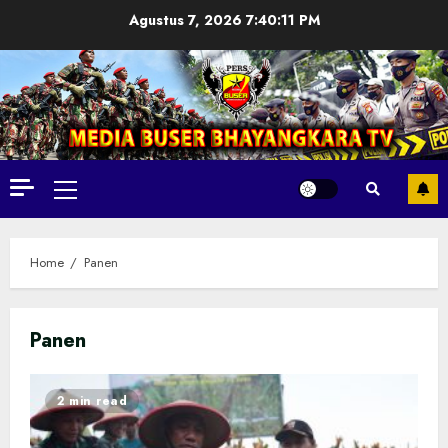
Skip
Agustus 7, 2026
7:40:12 PM
to
content
Primary
Menu
Home
Panen
Panen
2 min read