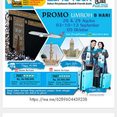
https://wa.me/6289604439238