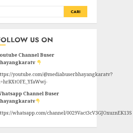
CARI
FOLLOW US ON
outube Channel
Buser
hayangkaratv
ttps://youtube.com/@mediabuserbhayangkaratv?
i=hrRXtOFE_YfaWwj-
hatsapp Channel
Buser
hayangkaratv
ttps://whatsapp.com/channel/0029Vact3cV3GJOxuznEK13S