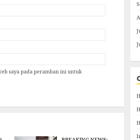
S
A
J
J
 web saya pada peramban ini untuk
H
I
i
‎BREAKING NEWS: