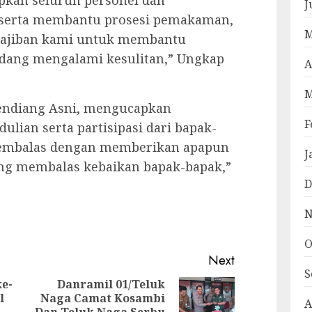
J
 serta membantu prosesi pemakaman,
M
wajiban kami untuk membantu
dang mengalami kesulitan,” Ungkap
A
M
mendiang Asni, mengucapkan
F
ulian serta partisipasi dari bapak-
 membalas dengan memberikan apapun
J
ang membalas kebaikan bapak-bapak,”
D
pp
e
N
O
Next
S
e-
Danramil 01/Teluk
l
Naga Camat Kosambi
Previous
Next
A
Dan Teluk Naga Serbu