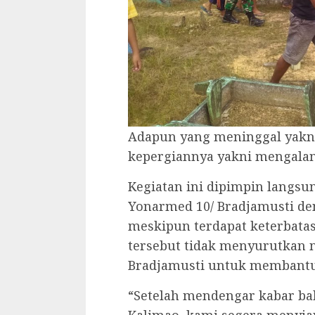
Adapun yang meninggal yakni
kepergiannya yakni mengalami
Kegiatan ini dipimpin langs
Yonarmed 10/ Bradjamusti de
meskipun terdapat keterbatasa
tersebut tidak menyurutkan n
Bradjamusti untuk membantu
“Setelah mendengar kabar ba
Kalimao, kami segera menyia