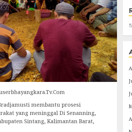
T
A
J
 Buserbhayangkara.Tv.Com
J
Bradjamusti membantu prosesi
M
rakat yang meninggal Di Senanning,
A
bupaten Sintang, Kalimantan Barat,
M