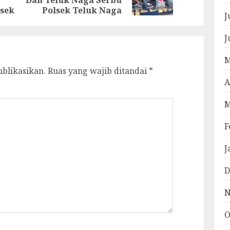
post:
post:
lsek
Polsek Teluk Naga
J
J
M
ublikasikan.
Ruas yang wajib ditandai
*
A
M
F
J
D
N
O