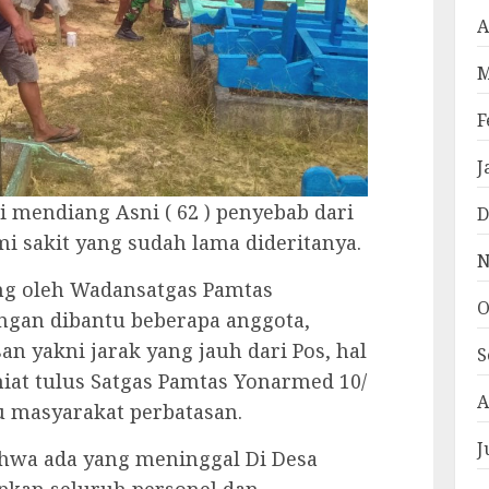
A
M
F
J
 mendiang Asni ( 62 ) penyebab dari
D
 sakit yang sudah lama dideritanya.
N
ung oleh Wadansatgas Pamtas
O
ngan dibantu beberapa anggota,
n yakni jarak yang jauh dari Pos, hal
S
iat tulus Satgas Pamtas Yonarmed 10/
A
 masyarakat perbatasan.
J
hwa ada yang meninggal Di Desa
pkan seluruh personel dan