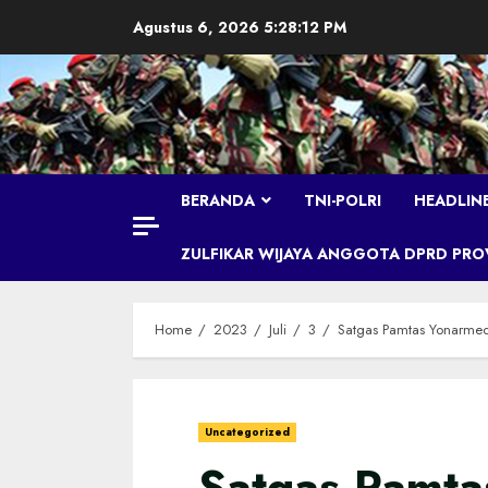
Skip
Agustus 6, 2026
5:28:14 PM
to
content
BERANDA
TNI-POLRI
HEADLIN
ZULFIKAR WIJAYA ANGGOTA DPRD PROVI
Home
2023
Juli
3
Satgas Pamtas Yonarme
Uncategorized
Satgas Pamta