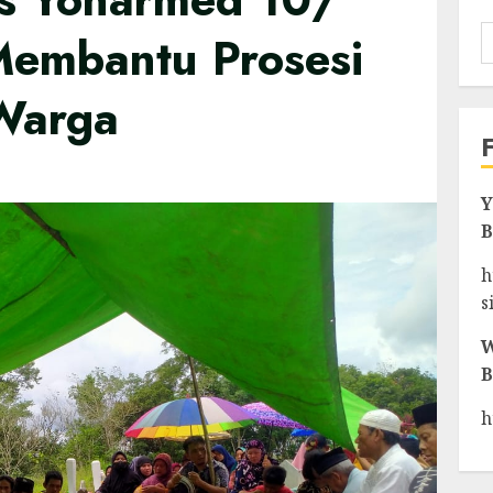
Membantu Prosesi
Warga
Y
B
h
s
W
B
h