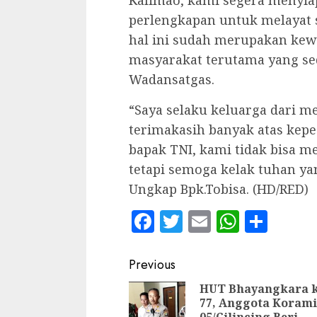
perlengkapan untuk melayat
hal ini sudah merupakan ke
masyarakat terutama yang se
Wadansatgas.
“Saya selaku keluarga dari 
terimakasih banyak atas keped
bapak TNI, kami tidak bisa
tetapi semoga kelak tuhan y
Ungkap Bpk.Tobisa. (HD/RED)
Facebook
Twitter
Email
WhatsA
Shar
Continue
Previous
Reading
HUT Bhayangkara k
77, Anggota Korami
05/Cilincing Beri