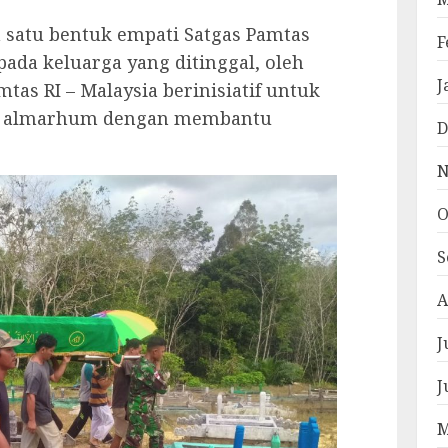
 satu bentuk empati Satgas Pamtas
F
ada keluarga yang ditinggal, oleh
J
mtas RI – Malaysia berinisiatif untuk
a almarhum dengan membantu
D
N
O
S
A
J
J
M