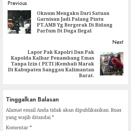
Continue
Previous
Reading
Oknum Mengaku Dari Satuan
Garnisun Jadi Palang Pintu
Pre
PT.AMB Yg Bergerak Di Bidang
pos
Parfum Di Duga Ilegal
Next
Lapor Pak Kapolri Dan Pak
Kapolda Kalbar Penambang Emas
Next
Tanpa Izin ( PETI )Kembali Marak
post:
Di Kabupaten Sanggau Kalimantan
Barat.
Tinggalkan Balasan
Alamat email Anda tidak akan dipublikasikan.
Ruas
yang wajib ditandai
*
Komentar
*