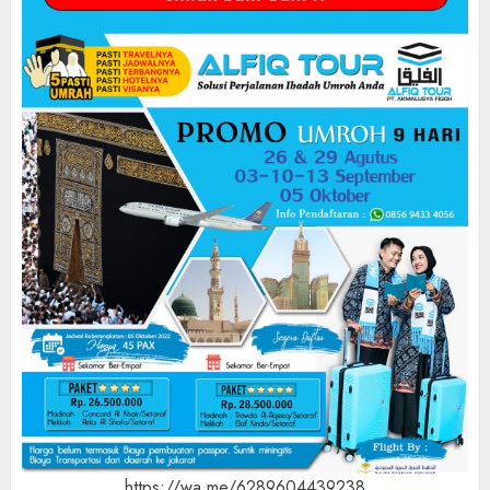
https://wa.me/6289604439238