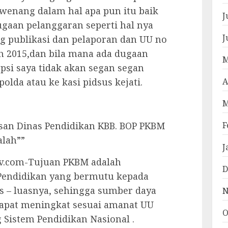
enang dalam hal apa pun itu baik
J
gaan pelanggaran seperti hal nya
J
g publikasi dan pelaporan dan UU no
th 2015,dan bila mana ada dugaan
M
psi saya tidak akan segan segan
A
olda atau ke kasi pidsus kejati.
M
F
an Dinas Pendidikan KBB. BOP PKBM
lah””
J
v.com-Tujuan PKBM adalah
D
Pendidikan yang bermutu kepada
s – luasnya, sehingga sumber daya
N
apat meningkat sesuai amanat UU
O
Sistem Pendidikan Nasional .