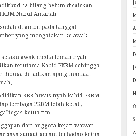
J
ndikbud. ia bilang belum dicairkan
a PKBM Nurul Amanah
M
sudah di ambil pada tanggal
A
sumber yang mengatakan ke awak
M
F
mi selaku awak media lemah nyah
dikan terutama Kabid PKBM sehingga
J
diduga di jadikan ajang manfaat
D
nah,
N
ndidikan KBB husus nyah kabid PKBM
p lembaga PKBM lebih ketat ,
O
nga”tegas ketua tim
S
nggapan dari anggota kejati wawan
A
ar saya sangat geram terhadap ketua