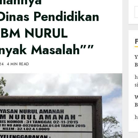
inas Pendidikan
KBM NURUL
yak Masalah””
Y
024
4 MIN READ
B
h
s
W
B
h