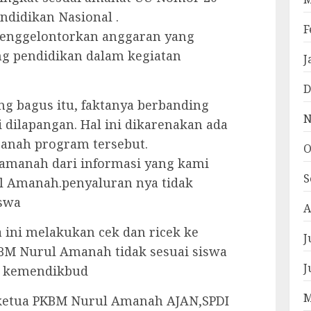
ndidikan Nasional .
F
menggelontorkan anggaran yang
g pendidikan dalam kegiatan
J
D
ng bagus itu, faktanya berbanding
N
 dilapangan. Hal ini dikarenakan ada
anah program tersebut.
O
 amanah dari informasi yang kami
S
 Amanah.penyaluran nya tidak
iswa
A
 ini melakukan cek dan ricek ke
J
KBM Nurul Amanah tidak sesuai siswa
J
ik kemendikbud
M
ketua PKBM Nurul Amanah AJAN,SPDI