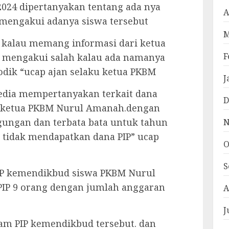
/2024 dipertanyakan tentang ada nya
A
ia mengakui adanya siswa tersebut
M
 kalau memang informasi dari ketua
F
 mengakui salah kalau ada namanya
odik “ucap ajan selaku ketua PKBM
J
media mempertanyakan terkait dana
D
 ketua PKBM Nurul Amanah.dengan
ungan dan terbata bata untuk tahun
N
tidak mendapatkan dana PIP” ucap
O
S
IP kemendikbud siswa PKBM Nurul
IP 9 orang dengan jumlah anggaran
A
J
ram PIP kemendikbud tersebut. dan