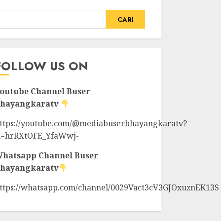
CARI
FOLLOW US ON
outube Channel
Buser
hayangkaratv
ttps://youtube.com/@mediabuserbhayangkaratv?
i=hrRXtOFE_YfaWwj-
hatsapp Channel
Buser
hayangkaratv
ttps://whatsapp.com/channel/0029Vact3cV3GJOxuznEK13S