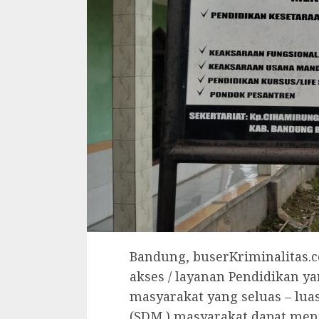
Bandung, buserKriminalitas
akses / layanan Pendidikan 
masyarakat yang seluas – lu
(SDM ) masyarakat dapat men