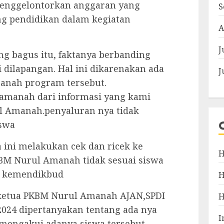
menggelontorkan anggaran yang
S
g pendidikan dalam kegiatan
A
J
ng bagus itu, faktanya berbanding
 dilapangan. Hal ini dikarenakan ada
J
anah program tersebut.
 amanah dari informasi yang kami
 Amanah.penyaluran nya tidak
iswa
 ini melakukan cek dan ricek ke
H
KBM Nurul Amanah tidak sesuai siswa
ik kemendikbud
ketua PKBM Nurul Amanah AJAN,SPDI
/2024 dipertanyakan tentang ada nya
I
ia mengakui adanya siswa tersebut