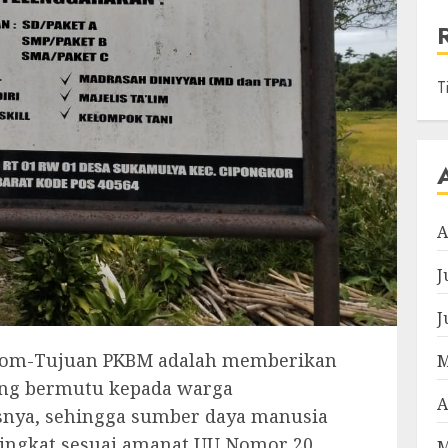
T
A
J
J
.com-Tujuan PKBM adalah memberikan
M
yang bermutu kepada warga
A
asnya, sehingga sumber daya manusia
ingkat sesuai amanat UU Nomor 20
M