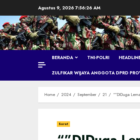
Skip
Agustus 9, 2026
7:56:27 AM
to
content
BERANDA
TNI-POLRI
HEADLIN
ZULFIKAR WIJAYA ANGGOTA DPRD PROVI
Home
2024
September
21
“”DIDuga Lem
Sorot
“”DIDuga Le