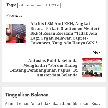
Tags:
Kalimantan barat
TNI-POLRI
Continue
Previous
Reading
Aktifis LSM Anti KKN, Angkat
Bicara Terkait Stadtemen Menteri
Pre
BKPM Rosan Roeslani “Tidak Ada
pos
Lagi Organ Relawan Capres-
Cawapres, Yang Ada Hanya GSN.!
Next
Antusias Publik Belanda
Menghadiri “Forum Dialog
Next
Tentang Pembangunan Papua” Di
post:
Amsterdam Belanda
Tinggalkan Balasan
Alamat email Anda tidak akan dipublikasikan.
Ruas