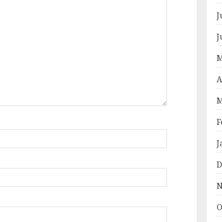
J
J
M
A
M
F
J
D
N
O