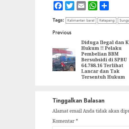
Facebook
Twitter
Email
WhatsA
Shar
Tags:
Kalimantan barat
Ketapang
Sunga
Continue
Previous
Reading
Diduga Ilegal dan 
Hukum !! Pelaku
Pembelian BBM
Bersubsidi di SPBU
64.788.16 Terlihat
Lancar dan Tak
Tersentuh Hukum
Tinggalkan Balasan
Alamat email Anda tidak akan dip
Komentar
*