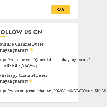
CARI
FOLLOW US ON
outube Channel
Buser
hayangkaratv
ttps://youtube.com/@mediabuserbhayangkaratv?
i=hrRXtOFE_YfaWwj-
hatsapp Channel
Buser
hayangkaratv
ttps://whatsapp.com/channel/0029Vact3cV3GJOxuznEK13S