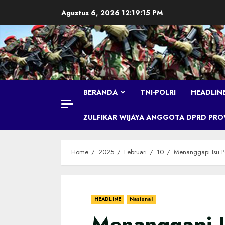
Skip
Agustus 6, 2026
12:19:16 PM
to
content
BERANDA
TNI-POLRI
HEADLIN
ZULFIKAR WIJAYA ANGGOTA DPRD PROVI
Home
2025
Februari
10
Menanggapi Isu Pe
HEADLINE
Nasional
Menanggapi I