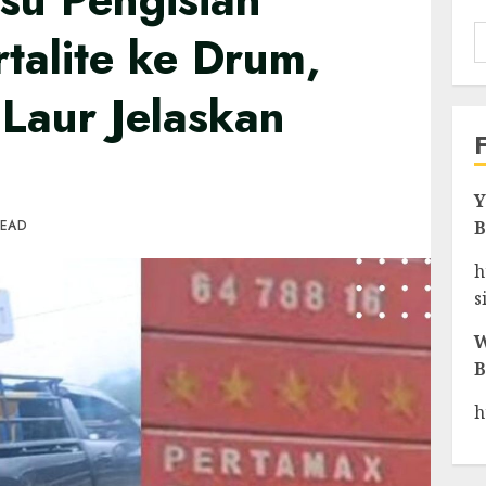
talite ke Drum,
Laur Jelaskan
Y
READ
B
h
s
W
B
h