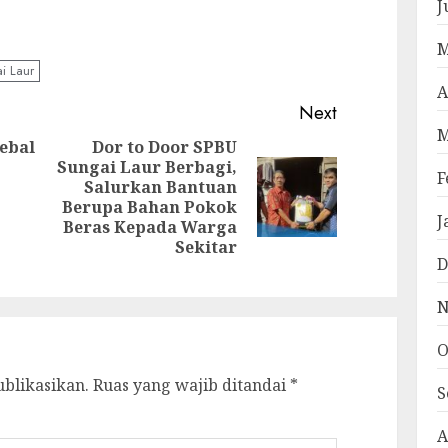
J
pp
e
M
i Laur
A
Next
M
Kebal
Dor to Door SPBU
Sungai Laur Berbagi,
F
Salurkan Bantuan
Next
Previous
Berupa Bahan Pokok
post:
J
post:
Beras Kepada Warga
Sekitar
D
N
O
ublikasikan.
Ruas yang wajib ditandai
*
S
A