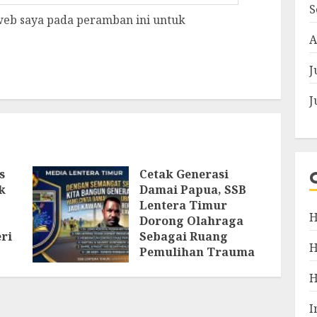
S
 web saya pada peramban ini untuk
A
J
J
s
Cetak Generasi
k
Damai Papua, SSB
Lentera Timur
H
Dorong Olahraga
ri
Sebagai Ruang
Pemulihan Trauma
AGUSTUS 4, 2026
I