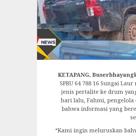
KETAPANG, Buserbhayangk
SPBU 64 788 16 Sungai Lau
jenis pertalite ke drum yan
hari lalu, Fаhmі, реngelol
bahwa іnfоrmаѕі уаng bеrе
ѕ
“Kаmі ingin mеluruѕkаn bahw