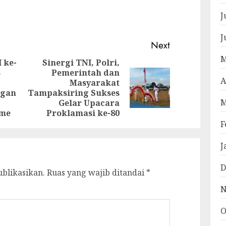
pp
e
J
J
Next
M
 ke-
Sinergi TNI, Polri,
3
Pemerintah dan
A
Masyarakat
Previous
Next
ngan
Tampaksiring Sukses
post:
post:
M
Gelar Upacara
me‎
Proklamasi ke-80
F
J
D
ublikasikan.
Ruas yang wajib ditandai
*
N
O