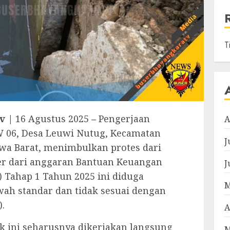
T
v |
16 Agustus 2025
–
Pengerjaan
A
W 06, Desa Leuwi Nutug, Kecamatan
J
awa Barat, menimbulkan protes dari
er dari anggaran Bantuan Keuangan
J
 Tahap 1 Tahun 2025 ini diduga
M
ah standar dan tidak sesuai dengan
.
A
ek ini seharusnya dikerjakan langsung
M