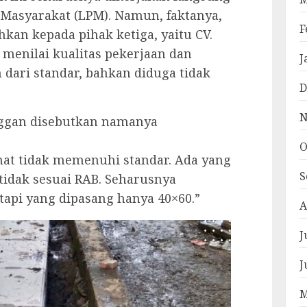
asyarakat (LPM). Namun, faktanya,
F
kan kepada pihak ketiga, yaitu CV.
 menilai kualitas pekerjaan dan
J
 dari standar, bahkan diduga tidak
D
N
nggan disebutkan namanya
O
ihat tidak memenuhi standar. Ada yang
S
tidak sesuai RAB. Seharusnya
api yang dipasang hanya 40×60.”
A
J
J
M