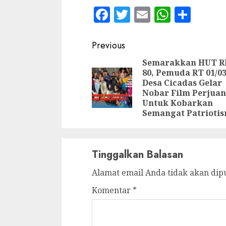
Facebook
Twitter
Email
WhatsA
Shar
Continue
Previous
Reading
Semarakkan HUT RI
80, Pemuda RT 01/0
Desa Cicadas Gelar
Nobar Film Perjua
Untuk Kobarkan
Semangat Patriotis
Tinggalkan Balasan
Alamat email Anda tidak akan dip
Komentar
*