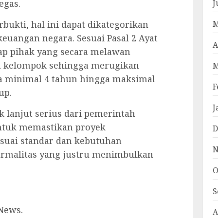
egas.
J
bukti, hal ini dapat dikategorikan
M
euangan negara. Sesuai Pasal 2 Ayat
A
tiap pihak yang secara melawan
 kelompok sehingga merugikan
M
ra minimal 4 tahun hingga maksimal
F
up.
J
k lanjut serius dari pemerintah
untuk memastikan proyek
D
esuai standar dan kebutuhan
N
ormalitas yang justru menimbulkan
O
S
 News.
A