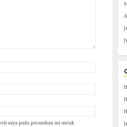
S
A
J
J
H
 web saya pada peramban ini untuk
I