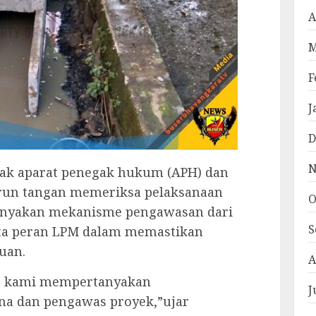
A
M
F
J
D
N
ak aparat penegak hukum (APH) dan
turun tangan memeriksa pelaksanaan
O
anyakan mekanisme pengawasan dari
S
erta peran LPM dalam memastikan
uan.
A
ini, kami mempertanyakan
J
na dan pengawas proyek,”ujar