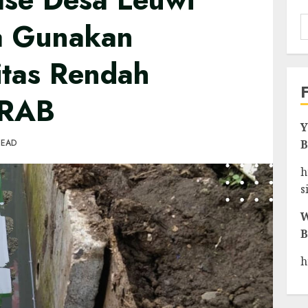
a Gunakan
itas Rendah
 RAB
Y
READ
B
h
s
W
B
h