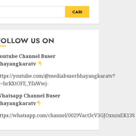
CARI
FOLLOW US ON
outube Channel
Buser
hayangkaratv
ttps://youtube.com/@mediabuserbhayangkaratv?
i=hrRXtOFE_YfaWwj-
hatsapp Channel
Buser
hayangkaratv
ttps://whatsapp.com/channel/0029Vact3cV3GJOxuznEK13S