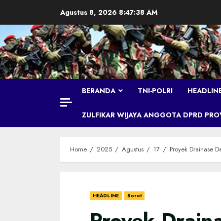
Skip
Agustus 8, 2026
8:47:39 AM
to
content
BERANDA
TNI-POLRI
HEADLIN
ZULFIKAR WIJAYA ANGGOTA DPRD PROVI
Home
2025
Agustus
17
Proyek Drainase D
HEADLINE
Sorot
Proyek Drain