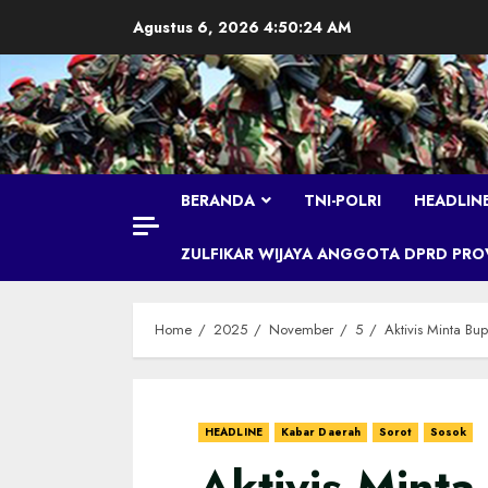
Skip
Agustus 6, 2026
4:50:24 AM
to
content
BERANDA
TNI-POLRI
HEADLIN
ZULFIKAR WIJAYA ANGGOTA DPRD PROVI
Home
2025
November
5
Aktivis Minta B
HEADLINE
Kabar Daerah
Sorot
Sosok
Aktivis Minta