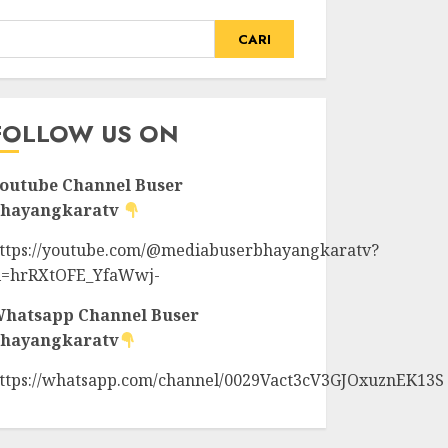
CARI
FOLLOW US ON
outube Channel
Buser
hayangkaratv
ttps://youtube.com/@mediabuserbhayangkaratv?
i=hrRXtOFE_YfaWwj-
hatsapp Channel
Buser
hayangkaratv
ttps://whatsapp.com/channel/0029Vact3cV3GJOxuznEK13S