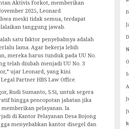
tan Aktivis Forkot, memberikan
 November 2025, Leonard
F
ahwa meski tidak semua, terdapat
J
alaikan tanggung jawab.
D
alah satu faktor penyebabnya adalah
rlalu lama. Agar bekerja lebih
N
ran, mereka harus tunduk pada UU No.
O
ng telah diubah menjadi UU No. 3
r,” ujar Leonard, yang kini
S
 Legal Partner HBS Law Office.
A
r, Rudi Sumanto, S.Si, untuk segera
J
tif hingga pencopotan jabatan jika
 memberikan pelayanan. Ia
J
jadi di Kantor Pelayanan Desa Bojong
M
ingga menyebabkan kantor disegel dan