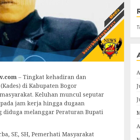
T
A
v.com
– Tingkat kehadiran dan
 (Kades) di Kabupaten Bogor
J
 masyarakat. Keluhan muncul seputar
J
pada jam kerja hingga dugaan
g diduga melanggar Peraturan Bupati
M
A
rba, SE, SH, Pemerhati Masyarakat
M