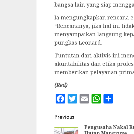
bangsa lain yang siap mengg
Ia mengungkapkan rencana eska
“Rencananya, jika hal ini tida
menyampaikan langsung kepad
pungkas Leonard.
Tuntutan dari aktivis ini me
akuntabilitas dan etika profe
memberikan pelayanan prima
(Red)
Facebook
Twitter
Email
WhatsA
Shar
Continue
Previous
Reading
Pengusaha Nakal R
Hutan Mangruve,