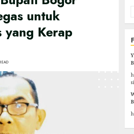
egas untuk
 yang Kerap
Y
 READ
B
h
s
W
B
h