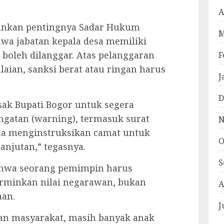
A
kankan pentingnya Sadar Hukum
M
wa jabatan kepala desa memiliki
boleh dilanggar. Atas pelanggaran
F
ian, sanksi berat atau ringan harus
J
D
sak Bupati Bogor untuk segera
ngatan (warning), termasuk surat
N
rta menginstruksikan camat untuk
O
njutan,” tegasnya.
S
hwa seorang pemimpin harus
rminkan nilai negarawan, bukan
A
aan.
J
ayan masyarakat, masih banyak anak