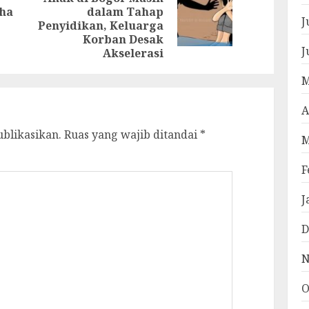
Previous
ha
dalam Tahap
Next
J
post:
Penyidikan, Keluarga
post:
Korban Desak
J
Akselerasi
M
A
ublikasikan.
Ruas yang wajib ditandai
*
M
F
J
D
N
O