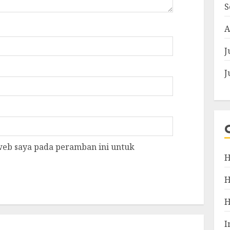
S
A
J
J
 web saya pada peramban ini untuk
H
I