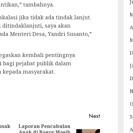
J
antikan,” tambahnya.
M
lasi jika tidak ada tindak lanjut.
k ditindaklanjuti, saya akan
A
a Menteri Desa, Yandri Susanto,”
M
F
negaskan kembali pentingnya
si bagi pejabat publik dalam
J
 kepada masyarakat.
D
N
pp
e
O
Next
S
usak
Laporan Pencabulan
A
Anak di Bogor Masih