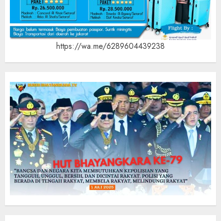
https://wa.me/6289604439238