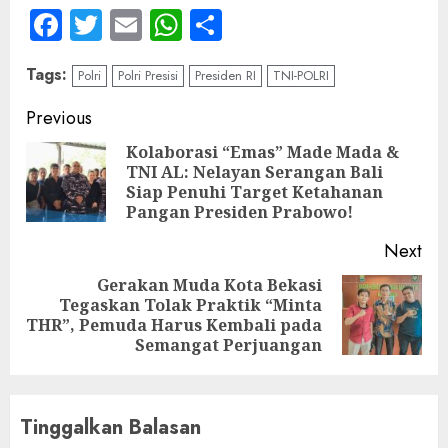
Facebook
Twitter
Email
WhatsApp
Share
Tags:
Polri
Polri Presisi
Presiden RI
TNI-POLRI
Continue
Previous
Reading
Kolaborasi “Emas” Made Mada &
TNI AL: Nelayan Serangan Bali
Pre
Siap Penuhi Target Ketahanan
pos
Pangan Presiden Prabowo!
Next
Gerakan Muda Kota Bekasi
Tegaskan Tolak Praktik “Minta
Next
THR”, Pemuda Harus Kembali pada
post:
Semangat Perjuangan
Tinggalkan Balasan