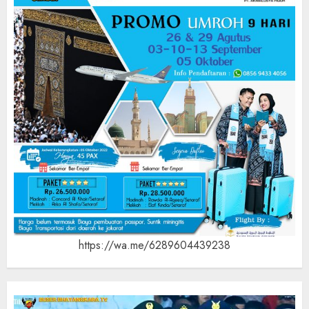
https://wa.me/6289604439238