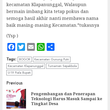
kecamatan Klapanunggal, Walaupun
bermain imbang kita tetap pokus dan
semoga hasil akhir nanti membawa nama
baik masing-masing Kecamatan.”tukasnya
(Ysp )
Facebook
Twitter
Email
WhatsApp
Share
Tags:
BOGOR
Kecamatan Gunung Putri
Kecamatan Klapanunggal
Turnamen Sepakbola
U-19 Piala Bupati
Continue
Previous
Reading
Pengembangan dan Penerapan
Pre
Teknologi Harus Masuk Sampai ke
pos
Tingkat Desa