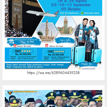
https://wa.me/6289604439238