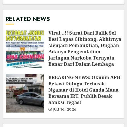
RELATED NEWS
Viral…!! Surat Dari Balik Sel
Besi Lapas Cibinong, Akhirnya
Menjadi Pembuktian, Dugaan
Adanya Pengendalian
Jaringan Narkoba Ternyata
Benar Dari Dalam Lembaga
Pemasyarakatan Cibinong
‎BREAKING NEWS: Oknum APH
JULI 26, 2026
Bekasi Diduga Terlacak
Ngamar di Hotel Ganda Mana
Bersama IRT, Publik Desak
Sanksi Tegas!
JULI 16, 2026