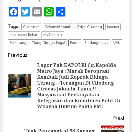
Facebook
Twitter
Email
WhatsApp
Share
Tags:
Cibarusah
Diskominfosantik
Griya Cikarang
Internet
Kabupaten Bekasi
MyRepublik
Pemasangan Tiang Diduga Ilegal
Perda
Sindangmulya
Wifi
Continue
Previous
Reading
Lapor Pak KAPOLRI Cq.Kapolda
Metro Jaya : Marak Beroprasi
Kembali Judi Koprok Diduga
Terang – Terangan Di Cilodong
Pre
Ciracas Jakarta Timur!!
pos
Masyarakat Pertanyakan
Ketegasan dan Komitmen Polri Di
Wilayah Hukum Polda PMJ
Next
Truk Pengangkut 98 Karung