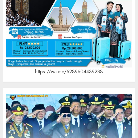
https://wa.me/6289604439238