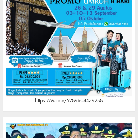
https://wa.me/6289604439238