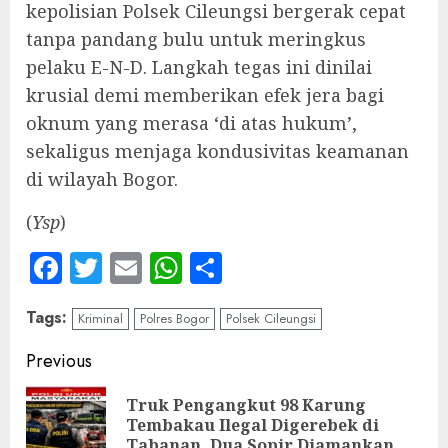
kepolisian Polsek Cileungsi bergerak cepat
tanpa pandang bulu untuk meringkus
pelaku E-N-D. Langkah tegas ini dinilai
krusial demi memberikan efek jera bagi
oknum yang merasa ‘di atas hukum’,
sekaligus menjaga kondusivitas keamanan
di wilayah Bogor.
‎(
Ysp
)
Facebook
Twitter
Email
WhatsApp
Share
Tags:
Kriminal
Polres Bogor
Polsek Cileungsi
Continue
Previous
Reading
Truk Pengangkut 98 Karung
Pre
Tembakau Ilegal Digerebek di
pos
Tabanan, Dua Sopir Diamankan